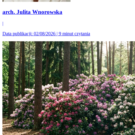
arch. Julita Wnorowska
|
Data publikacji: 02/08/2026
|
9 minut czytania