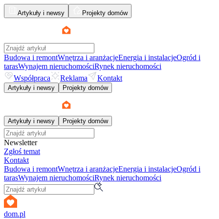
Artykuły i newsy
Projekty domów
Budowa i remont
Wnętrza i aranżacje
Energia i instalacje
Ogród i
taras
Wynajem nieruchomości
Rynek nieruchomości
Współpraca
Reklama
Kontakt
Artykuły i newsy
Projekty domów
Artykuły i newsy
Projekty domów
Newsletter
Zgłoś temat
Kontakt
Budowa i remont
Wnętrza i aranżacje
Energia i instalacje
Ogród i
taras
Wynajem nieruchomości
Rynek nieruchomości
dom.pl