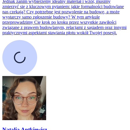
Jednak zanim wybierzemy idealny materiał i wzór, musimy
zmierzyć się z kluczowym pytaniem: jakie formalności budowlane
nas czekają? Czy potrzebne jest pozwolenie na budowę, a może
wystarczy samo zgłoszenie budowy? W tym artykule
przeprowadzimy Cię krok po kroku przez wszystkie zawiłości
związane z prawem budowlanym, relacjami z sąsiadem oraz innymi
praktycznymi aspektami stawiania płotu wokół Twojej posesji.
Natalia Antkiewicz