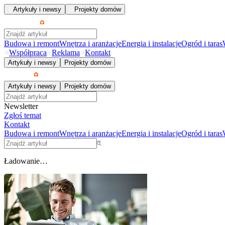
Artykuły i newsy
Projekty domów
Budowa i remont
Wnętrza i aranżacje
Energia i instalacje
Ogród i taras
Współpraca
Reklama
Kontakt
Artykuły i newsy
Projekty domów
Artykuły i newsy
Projekty domów
Newsletter
Zgłoś temat
Kontakt
Budowa i remont
Wnętrza i aranżacje
Energia i instalacje
Ogród i taras
Ładowanie…