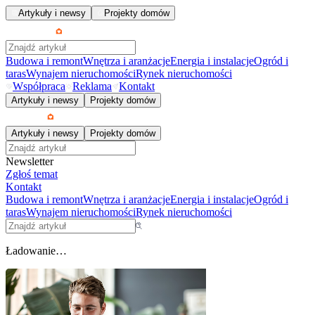
Artykuły i newsy
Projekty domów
Budowa i remont
Wnętrza i aranżacje
Energia i instalacje
Ogród i
taras
Wynajem nieruchomości
Rynek nieruchomości
Współpraca
Reklama
Kontakt
Artykuły i newsy
Projekty domów
Artykuły i newsy
Projekty domów
Newsletter
Zgłoś temat
Kontakt
Budowa i remont
Wnętrza i aranżacje
Energia i instalacje
Ogród i
taras
Wynajem nieruchomości
Rynek nieruchomości
Ładowanie…