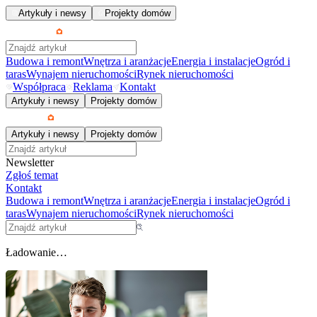
Artykuły i newsy
Projekty domów
Budowa i remont
Wnętrza i aranżacje
Energia i instalacje
Ogród i
taras
Wynajem nieruchomości
Rynek nieruchomości
Współpraca
Reklama
Kontakt
Artykuły i newsy
Projekty domów
Artykuły i newsy
Projekty domów
Newsletter
Zgłoś temat
Kontakt
Budowa i remont
Wnętrza i aranżacje
Energia i instalacje
Ogród i
taras
Wynajem nieruchomości
Rynek nieruchomości
Ładowanie…