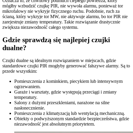
Oznacza to, że chwilowy podmuch ciepłego powietrza, który
mógłby wzbudzić czujkę PIR, nie wywoła alarmu, ponieważ tor
mikrofalowy nie wykryje fizycznego ruchu. Podobnie, ruch za
ścianą, który wykryje tor MW, nie aktywuje alarmu, bo tor PIR nie
zarejestruje zmiany temperatury. Takie rozwiązanie drastycznie
zwiększa niezawodność całego systemu.
Gdzie sprawdzą się najlepiej czujki
dualne?
Czujki dualne są idealnym rozwiązaniem w miejscach, gdzie
standardowe czujki PIR mogłyby generować fałszywe alarmy. Są to
przede wszystkim:
Pomieszczenia z kominkiem, piecykiem lub intensywnym
ogrzewaniem.
Garaże i warsztaty, gdzie występują przeciągi i zmiany
temperatury.
Salony z dużymi przeszkleniami, narażone na silne
nasłonecznienie.
Pomieszczenia z klimatyzacją lub wentylacją mechaniczną.
Obiekty o podwyższonym standardzie bezpieczeństwa, gdzie
niezawodność jest absolutnym priorytetem.