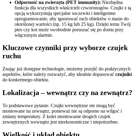
Odporność na zwierzęta (PET immunity):
Niezbędna
funkcja dla wszystkich właścicieli czworonogów. Czujki z tą
opcją wykorzystują specjalne soczewki i inteligentne
oprogramowanie, aby ignorować ruch obiektów o masie do
określonej wartości (np. 15 kg lub 25 kg). Dzięki temu Twój
pies czy kot może swobodnie poruszać się po domu przy
włączonym alarmie.
Kluczowe czynniki przy wyborze czujek
ruchu
Znając już dostępne technologie, możemy przejść do praktycznych
aspektów, które należy rozważyć, aby idealnie dopasować
czujniki
do konkretnego obiektu.
Lokalizacja – wewnątrz czy na zewnątrz?
To podstawowe pytanie. Czujki wewnętrzne nie mogą być
montowane na zewnątrz, ponieważ nie są odporne na wilgoć i
zmiany temperatury. Z kolei montowanie drogich czujek
zewnętrznych wewnątrz jest nieekonomiczne i niepotrzebne.
Wielkość i układ obiektu