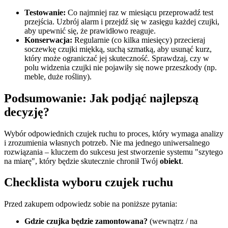
Testowanie:
Co najmniej raz w miesiącu przeprowadź test
przejścia. Uzbrój alarm i przejdź się w zasięgu każdej czujki,
aby upewnić się, że prawidłowo reaguje.
Konserwacja:
Regularnie (co kilka miesięcy) przecieraj
soczewkę czujki miękką, suchą szmatką, aby usunąć kurz,
który może ograniczać jej skuteczność. Sprawdzaj, czy w
polu widzenia czujki nie pojawiły się nowe przeszkody (np.
meble, duże rośliny).
Podsumowanie: Jak podjąć najlepszą
decyzję?
Wybór odpowiednich czujek ruchu to proces, który wymaga analizy
i zrozumienia własnych potrzeb. Nie ma jednego uniwersalnego
rozwiązania – kluczem do sukcesu jest stworzenie systemu "szytego
na miarę", który będzie skutecznie chronił Twój
obiekt
.
Checklista wyboru czujek ruchu
Przed zakupem odpowiedz sobie na poniższe pytania:
Gdzie czujka będzie zamontowana?
(wewnątrz / na