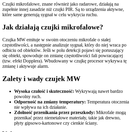
Czujki mikrofalowe, znane również jako radarowe, działają na
zupełnie innej zasadzie niż czujki PIR. Są to urządzenia aktywne,
które same generują sygnał w celu wykrycia ruchu.
Jak działają czujki mikrofalowe?
Czujka MW emituje w swoim otoczeniu mikrofale o stałej
częstotliwości, a następnie analizuje sygnał, który do niej wraca po
odbiciu od obiektów. Jeśli w polu detekcji pojawi się poruszający
się obiekt, spowoduje on zmianę częstotliwości fali powracającej
(tzw. efekt Dopplera). Wbudowany w czujkę procesor wykrywa tę
zmianę i aktywuje alarm.
Zalety i wady czujek MW
Wysoka czułość i skuteczność:
Wykrywają nawet bardzo
powolny ruch.
Odporność na zmiany temperatury:
Temperatura otoczenia
nie wpływa na ich działanie.
Zdolność przenikania przez przeszkody:
Mikrofale mogą
przenikać przez niemetalowe materiały, takie jak drewno,
płyty gipsowo-kartonowe czy cienkie ściany.