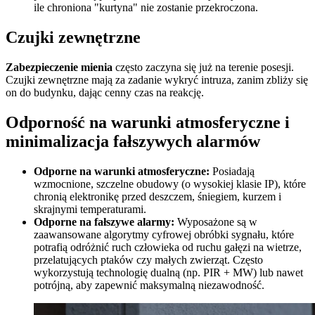
ile chroniona "kurtyna" nie zostanie przekroczona.
Czujki zewnętrzne
Zabezpieczenie mienia
często zaczyna się już na terenie posesji.
Czujki zewnętrzne mają za zadanie wykryć intruza, zanim zbliży się
on do budynku, dając cenny czas na reakcję.
Odporność na warunki atmosferyczne i
minimalizacja fałszywych alarmów
Odporne na warunki atmosferyczne:
Posiadają
wzmocnione, szczelne obudowy (o wysokiej klasie IP), które
chronią elektronikę przed deszczem, śniegiem, kurzem i
skrajnymi temperaturami.
Odporne na fałszywe alarmy:
Wyposażone są w
zaawansowane algorytmy cyfrowej obróbki sygnału, które
potrafią odróżnić ruch człowieka od ruchu gałęzi na wietrze,
przelatujących ptaków czy małych zwierząt. Często
wykorzystują technologię dualną (np. PIR + MW) lub nawet
potrójną, aby zapewnić maksymalną niezawodność.