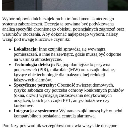
Wybór odpowiednich czujek ruchu to fundament skutecznego
systemu zabezpieczeń. Decyzja ta powinna być podyktowana
analizą specyfiki chronionego obiektu, potencjalnych zagrożeń oraz
warunków otoczenia. Aby dokonać najlepszego wyboru, należy
wziąć pod uwagę kluczowe czynniki:
Lokalizacja:
Inne czujniki sprawdzą się wewnątrz
pomieszczeń, a inne na zewnątrz, gdzie muszą być odporne
na warunki atmosferyczne.
Technologia detekcji:
Najpopularniejsze to pasywna
podczerwień (PIR), mikrofale (MW) oraz czujki dualne,
łączące obie technologie dla maksymalnej redukcji
fałszywych alarmów.
Specyficzne potrzeby:
Obecność zwierząt domowych,
ryzyko sabotażu czy potrzeba ochrony konkretnych punktów
(okna, drzwi) wymagają zastosowania dedykowanych
urządzeń, takich jak czujki PET, antysabotażowe czy
kurtynowe.
Integracja z systemem:
Wybrane czujki muszą być w pełni
kompatybilne z posiadaną centralą alarmową.
Poniższy przewodnik szczegółowo omawia wszystkie dostępne