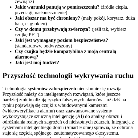
zewnątrz)
Jakie warunki panują w pomieszczeniu?
(źródła ciepła,
przeciągi, nasłonecznienie)
Jaki obszar ma być chroniony?
(mały pokój, korytarz, duża
hala, ciąg okien)
Czy w domu przebywają zwierzęta?
(jeśli tak, wybierz
czujkę PET)
Jaki jest wymagany poziom bezpieczeństwa?
(standardowy, podwyższony)
Czy czujka będzie kompatybilna z moją centralą
alarmową?
Jaki jest mój budżet?
Przyszłość technologii wykrywania ruchu
Technologia
systemów zabezpieczeń
nieustannie się rozwija.
Przyszłość należy do inteligentnych rozwiązań, które jeszcze
bardziej zminimalizują ryzyko fałszywych alarmów. Już dziś na
rynku pojawiają się czujki z wbudowanymi kamerami
(wideoweryfikacja alarmu) oraz zaawansowane systemy
wykorzystujące sztuczną inteligencję (AI) do analizy obrazu i
odróżniania realnych zagrożeń od nieistotnych zdarzeń. Integracja z
systemami inteligentnego domu (Smart Home) sprawia, że ochrona
staje się częścią spójnego, zautomatyzowanego ekosystemu,