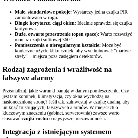
Małe, standardowe pokoje:
Wystarczy jedna czujka PIR
zamontowana w rogu.
Długie korytarze, ciągi okien:
Idealnie sprawdzi się czujka
kurtynowa.
Duże, otwarte przestrzenie (open space):
Warto rozważyć
montaż czujki sufitowej 360°.
Pomieszczenia o nieregularnym kształcie:
Może być
konieczne użycie kilku czujek, aby wyeliminować "martwe
strefy" – miejsca poza zasięgiem detektorów.
Rodzaj zagrożenia i wrażliwość na
fałszywe alarmy
Przeanalizuj, jakie warunki panują w danym pomieszczeniu. Czy
jest tam kominek, klimatyzacja, czy okna wychodzą na
nasłonecznioną stronę? Jeśli tak, zainwestuj w czujkę dualną, aby
uniknąć frustrujących, fałszywych alarmów. W miejscach o
kluczowym znaczeniu (gabinet, serwerownia) zawsze warto
stosować
czujki ruchu
o najwyższej niezawodności.
Integracja z istniejącym systemem