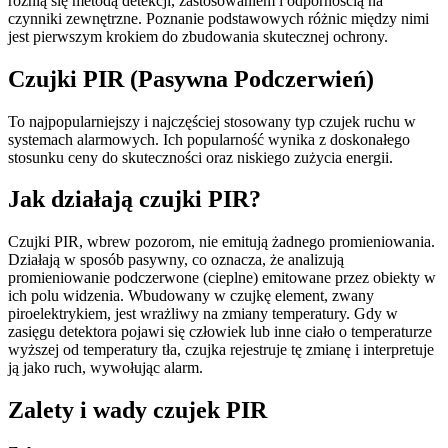
różnią się metodą detekcji, zastosowaniem i odpornością na
czynniki zewnętrzne. Poznanie podstawowych różnic między nimi
jest pierwszym krokiem do zbudowania skutecznej ochrony.
Czujki PIR (Pasywna Podczerwień)
To najpopularniejszy i najczęściej stosowany typ czujek ruchu w
systemach alarmowych. Ich popularność wynika z doskonałego
stosunku ceny do skuteczności oraz niskiego zużycia energii.
Jak działają czujki PIR?
Czujki PIR, wbrew pozorom, nie emitują żadnego promieniowania.
Działają w sposób pasywny, co oznacza, że analizują
promieniowanie podczerwone (cieplne) emitowane przez obiekty w
ich polu widzenia. Wbudowany w czujkę element, zwany
piroelektrykiem, jest wrażliwy na zmiany temperatury. Gdy w
zasięgu detektora pojawi się człowiek lub inne ciało o temperaturze
wyższej od temperatury tła, czujka rejestruje tę zmianę i interpretuje
ją jako ruch, wywołując alarm.
Zalety i wady czujek PIR