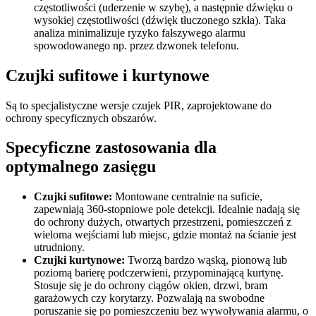
częstotliwości (uderzenie w szybę), a następnie dźwięku o
wysokiej częstotliwości (dźwięk tłuczonego szkła). Taka
analiza minimalizuje ryzyko fałszywego alarmu
spowodowanego np. przez dzwonek telefonu.
Czujki sufitowe i kurtynowe
Są to specjalistyczne wersje czujek PIR, zaprojektowane do
ochrony specyficznych obszarów.
Specyficzne zastosowania dla
optymalnego zasięgu
Czujki sufitowe:
Montowane centralnie na suficie,
zapewniają 360-stopniowe pole detekcji. Idealnie nadają się
do ochrony dużych, otwartych przestrzeni, pomieszczeń z
wieloma wejściami lub miejsc, gdzie montaż na ścianie jest
utrudniony.
Czujki kurtynowe:
Tworzą bardzo wąską, pionową lub
poziomą barierę podczerwieni, przypominającą kurtynę.
Stosuje się je do ochrony ciągów okien, drzwi, bram
garażowych czy korytarzy. Pozwalają na swobodne
poruszanie się po pomieszczeniu bez wywoływania alarmu, o