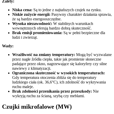
Zalety:
Niska cena:
Są to jedne z najtańszych czujek na rynku.
Niskie zużycie energii:
Pasywny charakter działania sprawia,
że są bardzo energooszczędne.
Wysoka niezawodność:
W stabilnych warunkach
wewnętrznych oferują bardzo dobrą skuteczność.
Brak emisji promieniowania:
Są w pełni bezpieczne dla
ludzi i zwierząt.
Wady:
Wrażliwość na zmiany temperatury:
Mogą być wyzwalane
przez nagłe źródła ciepła, takie jak promienie słoneczne
padające przez okno, nagrzewające się kaloryfery czy silne
nawiewy z klimatyzacji.
Ograniczona skuteczność w wysokich temperaturach:
Gdy temperatura otoczenia zbliża się do temperatury
ludzkiego ciała (ok. 36,6°C), ich zdolność do wykrywania
ruchu maleje.
Brak zdolności przenikania przez przeszkody:
Nie
wykryją ruchu za ścianą, szybą czy meblami.
Czujki mikrofalowe (MW)