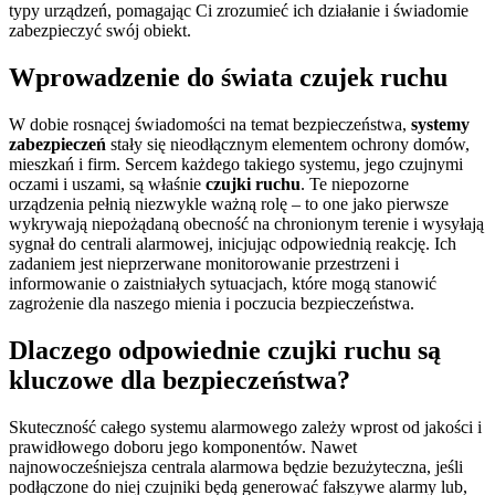
typy urządzeń, pomagając Ci zrozumieć ich działanie i świadomie
zabezpieczyć swój obiekt.
Wprowadzenie do świata czujek ruchu
W dobie rosnącej świadomości na temat bezpieczeństwa,
systemy
zabezpieczeń
stały się nieodłącznym elementem ochrony domów,
mieszkań i firm. Sercem każdego takiego systemu, jego czujnymi
oczami i uszami, są właśnie
czujki ruchu
. Te niepozorne
urządzenia pełnią niezwykle ważną rolę – to one jako pierwsze
wykrywają niepożądaną obecność na chronionym terenie i wysyłają
sygnał do centrali alarmowej, inicjując odpowiednią reakcję. Ich
zadaniem jest nieprzerwane monitorowanie przestrzeni i
informowanie o zaistniałych sytuacjach, które mogą stanowić
zagrożenie dla naszego mienia i poczucia bezpieczeństwa.
Dlaczego odpowiednie czujki ruchu są
kluczowe dla bezpieczeństwa?
Skuteczność całego systemu alarmowego zależy wprost od jakości i
prawidłowego doboru jego komponentów. Nawet
najnowocześniejsza centrala alarmowa będzie bezużyteczna, jeśli
podłączone do niej czujniki będą generować fałszywe alarmy lub,