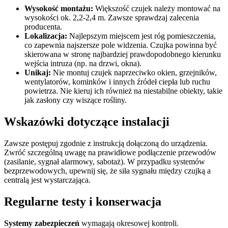
Wysokość montażu:
Większość czujek należy montować na
wysokości ok. 2,2-2,4 m. Zawsze sprawdzaj zalecenia
producenta.
Lokalizacja:
Najlepszym miejscem jest róg pomieszczenia,
co zapewnia najszersze pole widzenia. Czujka powinna być
skierowana w stronę najbardziej prawdopodobnego kierunku
wejścia intruza (np. na drzwi, okna).
Unikaj:
Nie montuj czujek naprzeciwko okien, grzejników,
wentylatorów, kominków i innych źródeł ciepła lub ruchu
powietrza. Nie kieruj ich również na niestabilne obiekty, takie
jak zasłony czy wiszące rośliny.
Wskazówki dotyczące instalacji
Zawsze postępuj zgodnie z instrukcją dołączoną do urządzenia.
Zwróć szczególną uwagę na prawidłowe podłączenie przewodów
(zasilanie, sygnał alarmowy, sabotaż). W przypadku systemów
bezprzewodowych, upewnij się, że siła sygnału między czujką a
centralą jest wystarczająca.
Regularne testy i konserwacja
Systemy zabezpieczeń
wymagają okresowej kontroli.