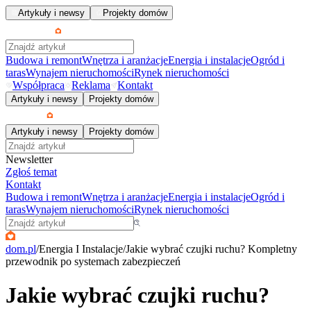
Artykuły i newsy
Projekty domów
Budowa i remont
Wnętrza i aranżacje
Energia i instalacje
Ogród i
taras
Wynajem nieruchomości
Rynek nieruchomości
Współpraca
Reklama
Kontakt
Artykuły i newsy
Projekty domów
Artykuły i newsy
Projekty domów
Newsletter
Zgłoś temat
Kontakt
Budowa i remont
Wnętrza i aranżacje
Energia i instalacje
Ogród i
taras
Wynajem nieruchomości
Rynek nieruchomości
dom.pl
/
Energia I Instalacje
/
Jakie wybrać czujki ruchu? Kompletny
przewodnik po systemach zabezpieczeń
Jakie wybrać czujki ruchu?