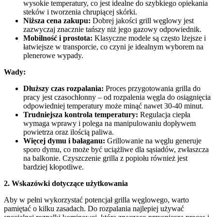
wysokie temperatury, co jest idealne do szybkiego opiekania
steków i tworzenia chrupiącej skórki.
Niższa cena zakupu:
Dobrej jakości grill węglowy jest
zazwyczaj znacznie tańszy niż jego gazowy odpowiednik.
Mobilność i prostota:
Klasyczne modele są często lżejsze i
łatwiejsze w transporcie, co czyni je idealnym wyborem na
plenerowe wypady.
Wady:
Dłuższy czas rozpalania:
Proces przygotowania grilla do
pracy jest czasochłonny – od rozpalenia węgla do osiągnięcia
odpowiedniej temperatury może minąć nawet 30-40 minut.
Trudniejsza kontrola temperatury:
Regulacja ciepła
wymaga wprawy i polega na manipulowaniu dopływem
powietrza oraz ilością paliwa.
Więcej dymu i bałaganu:
Grillowanie na węglu generuje
sporo dymu, co może być uciążliwe dla sąsiadów, zwłaszcza
na balkonie. Czyszczenie grilla z popiołu również jest
bardziej kłopotliwe.
2. Wskazówki dotyczące użytkowania
Aby w pełni wykorzystać potencjał grilla węglowego, warto
pamiętać o kilku zasadach. Do rozpalania najlepiej używać