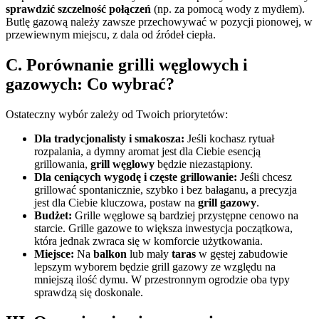
sprawdzić szczelność połączeń
(np. za pomocą wody z mydłem).
Butlę gazową należy zawsze przechowywać w pozycji pionowej, w
przewiewnym miejscu, z dala od źródeł ciepła.
C. Porównanie grilli węglowych i
gazowych: Co wybrać?
Ostateczny wybór zależy od Twoich priorytetów:
Dla tradycjonalisty i smakosza:
Jeśli kochasz rytuał
rozpalania, a dymny aromat jest dla Ciebie esencją
grillowania,
grill węglowy
będzie niezastąpiony.
Dla ceniących wygodę i częste grillowanie:
Jeśli chcesz
grillować spontanicznie, szybko i bez bałaganu, a precyzja
jest dla Ciebie kluczowa, postaw na
grill gazowy
.
Budżet:
Grille węglowe są bardziej przystępne cenowo na
starcie. Grille gazowe to większa inwestycja początkowa,
która jednak zwraca się w komforcie użytkowania.
Miejsce:
Na
balkon
lub mały
taras
w gęstej zabudowie
lepszym wyborem będzie grill gazowy ze względu na
mniejszą ilość dymu. W przestronnym ogrodzie oba typy
sprawdzą się doskonale.