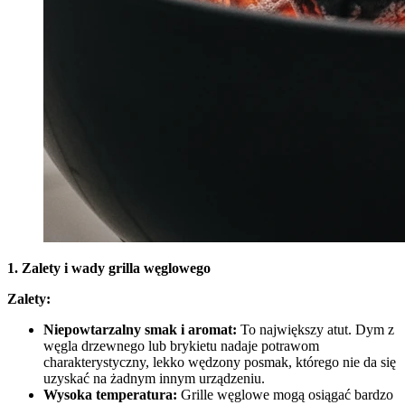
1. Zalety i wady grilla węglowego
Zalety:
Niepowtarzalny smak i aromat:
To największy atut. Dym z
węgla drzewnego lub brykietu nadaje potrawom
charakterystyczny, lekko wędzony posmak, którego nie da się
uzyskać na żadnym innym urządzeniu.
Wysoka temperatura:
Grille węglowe mogą osiągać bardzo