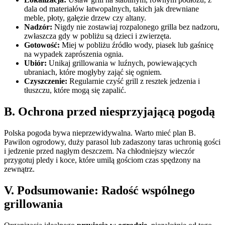
dala od materiałów łatwopalnych, takich jak drewniane
meble, płoty, gałęzie drzew czy altany.
Nadzór:
Nigdy nie zostawiaj rozpalonego grilla bez nadzoru,
zwłaszcza gdy w pobliżu są dzieci i zwierzęta.
Gotowość:
Miej w pobliżu źródło wody, piasek lub gaśnicę
na wypadek zaprószenia ognia.
Ubiór:
Unikaj grillowania w luźnych, powiewających
ubraniach, które mogłyby zająć się ogniem.
Czyszczenie:
Regularnie czyść grill z resztek jedzenia i
tłuszczu, które mogą się zapalić.
B. Ochrona przed niesprzyjającą pogodą
Polska pogoda bywa nieprzewidywalna. Warto mieć plan B.
Pawilon ogrodowy, duży parasol lub zadaszony taras uchronią gości
i jedzenie przed nagłym deszczem. Na chłodniejszy wieczór
przygotuj pledy i koce, które umilą gościom czas spędzony na
zewnątrz.
V. Podsumowanie: Radość wspólnego
grillowania