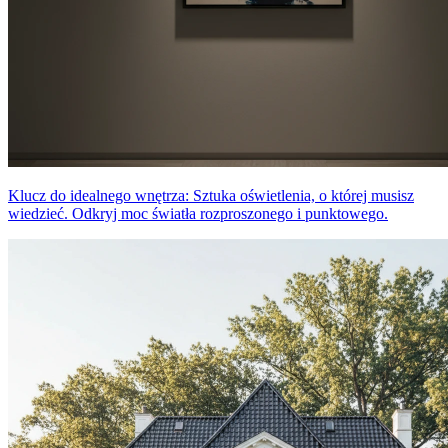
Klucz do idealnego wnętrza: Sztuka oświetlenia, o której musisz
wiedzieć. Odkryj moc światła rozproszonego i punktowego.