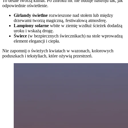
To detale tworzą klimat. Po zmroku nic nie buduje nastroju tak, jak
odpowiednie oświetlenie.
Girlandy świetlne
rozwieszone nad stołem lub między
drzewami tworzą magiczną, festiwalową atmosferę.
Lampiony solarne
wbite w ziemię wzdłuż ścieżek dodadzą
uroku i wskażą drogę.
Świece
(w bezpiecznych świecznikach) na stole wprowadzą
element elegancji i ciepła.
Nie zapomnij o świeżych kwiatach w wazonach, kolorowych
poduszkach i tekstyliach, które ożywią przestrzeń.