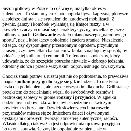
Sezon grillowy w Polsce to coś więcej niż tylko okres w
kalendarzu. To stan umysłu. Choć pogoda bywa kapryśna, pierwsze
cieplejsze dni stają się sygnałem do narodowej mobilizacji. Z
piwnic, garaży i komórek wyłaniają się lśniące ruszty, a w
powietrzu zaczyna unosić się charakterystyczny, uwielbiany przez
miliony zapach.
Grillowanie
zyskało miano naszego „narodowego
sportu”, pasji, która łączy pokolenia i zaciera granice. Niezależnie
od tego, czy dysponujemy przestronnym ogrodem, przytulnym
tarasem, czy niewielkim balkonem w bloku, znajdujemy sposób, by
oddać się tej kulinarnej ceremonii. To fenomen społeczny, który
udowadnia, że do szczęścia potrzeba niewiele – dobrego jedzenia,
odrobiny słońca i przede wszystkim, odpowiedniego towarzystwa.
Chociaż smak potraw z rusztu jest nie do podrobienia, to prawdziwa
magia
spotkań przy grillu
kryje się gdzie indziej. To nie tylko
uczta dla podniebienia, ale przede wszystkim dla ducha. Grill stał się
pretekstem do zacieśniania więzi, do swobodnych rozmów i
beztroskiej zabawy w gronie
rodziny i przyjaciół
. W zgiełku
codziennych obowiązków, te chwile spędzone na świeżym
powietrzu są bezcenne. Dźwięk skwierczących na ruszcie
przysmaków miesza się ze śmiechem dzieci i ożywionymi
dyskusjami dorosłych, tworząc atmosferę autentycznej radości.
Właśnie dlatego tak ważna jest odpowiednia
oprawa przyjęcia
–
bo to ona sprawia, że zwykłe popołudnie zamienia się w