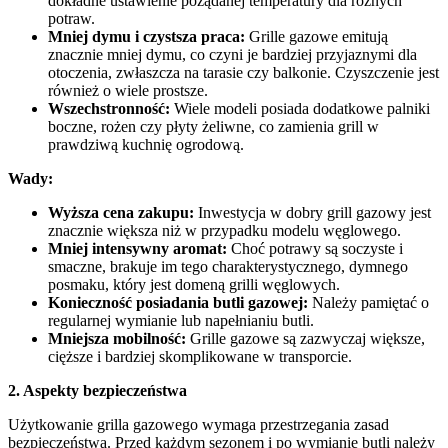
dokładne ustawienie pożądanej temperatury dla różnych
potraw.
Mniej dymu i czystsza praca:
Grille gazowe emitują
znacznie mniej dymu, co czyni je bardziej przyjaznymi dla
otoczenia, zwłaszcza na tarasie czy balkonie. Czyszczenie jest
również o wiele prostsze.
Wszechstronność:
Wiele modeli posiada dodatkowe palniki
boczne, rożen czy płyty żeliwne, co zamienia grill w
prawdziwą kuchnię ogrodową.
Wady:
Wyższa cena zakupu:
Inwestycja w dobry grill gazowy jest
znacznie większa niż w przypadku modelu węglowego.
Mniej intensywny aromat:
Choć potrawy są soczyste i
smaczne, brakuje im tego charakterystycznego, dymnego
posmaku, który jest domeną grilli węglowych.
Konieczność posiadania butli gazowej:
Należy pamiętać o
regularnej wymianie lub napełnianiu butli.
Mniejsza mobilność:
Grille gazowe są zazwyczaj większe,
cięższe i bardziej skomplikowane w transporcie.
2. Aspekty bezpieczeństwa
Użytkowanie grilla gazowego wymaga przestrzegania zasad
bezpieczeństwa. Przed każdym sezonem i po wymianie butli należy