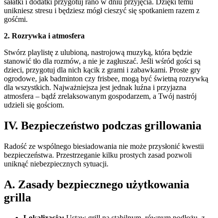
sałatki i dodatki przygotuj rano w dniu przyjęcia. Dzięki temu
unikniesz stresu i będziesz mógł cieszyć się spotkaniem razem z
gośćmi.
2. Rozrywka i atmosfera
Stwórz playlistę z ulubioną, nastrojową muzyką, która będzie
stanowić tło dla rozmów, a nie je zagłuszać. Jeśli wśród gości są
dzieci, przygotuj dla nich kącik z grami i zabawkami. Proste gry
ogrodowe, jak badminton czy frisbee, mogą być świetną rozrywką
dla wszystkich. Najważniejsza jest jednak luźna i przyjazna
atmosfera – bądź zrelaksowanym gospodarzem, a Twój nastrój
udzieli się gościom.
IV. Bezpieczeństwo podczas grillowania
Radość ze wspólnego biesiadowania nie może przysłonić kwestii
bezpieczeństwa. Przestrzeganie kilku prostych zasad pozwoli
uniknąć niebezpiecznych sytuacji.
A. Zasady bezpiecznego użytkowania
grilla
Lokalizacja:
Ustaw grill na stabilnym, równym podłożu, z