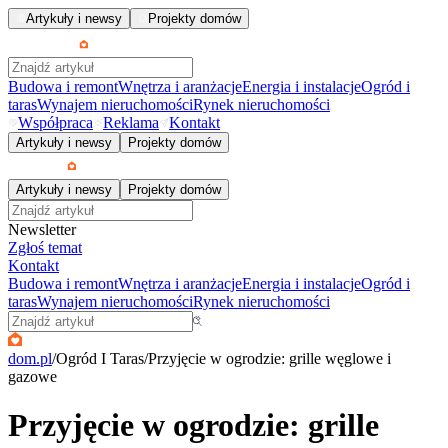
Artykuły i newsy
Projekty domów
Budowa i remont
Wnętrza i aranżacje
Energia i instalacje
Ogród i
taras
Wynajem nieruchomości
Rynek nieruchomości
Współpraca
Reklama
Kontakt
Artykuły i newsy
Projekty domów
Artykuły i newsy
Projekty domów
Newsletter
Zgłoś temat
Kontakt
Budowa i remont
Wnętrza i aranżacje
Energia i instalacje
Ogród i
taras
Wynajem nieruchomości
Rynek nieruchomości
dom.pl
/
Ogród I Taras
/
Przyjęcie w ogrodzie: grille węglowe i
gazowe
Przyjęcie w ogrodzie: grille