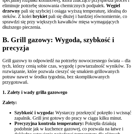
specjalnej rozpałki kominowej, która znacząco przyspiesza proces i
eliminuje potrzebę stosowania chemicznych podpałek.
Węgiel
drzewny
pali się szybciej i osiąga wyższą temperaturę, idealną do
steków. Z kolei
brykiet
pali się dłużej i bardziej równomiernie, co
sprawdzi się przy większych kawałków mięsa wymagających
dłuższego pieczenia.
B. Grill gazowy: Wygoda, szybkość i
precyzja
Grill gazowy to odpowiedź na potrzeby nowoczesnego świata – dla
tych, którzy cenią sobie czas, wygodę i powtarzalność wyników. To
rozwiązanie, które pozwala cieszyć się smakiem grillowanych
potraw nawet w środku tygodnia, bez skomplikowanych
przygotowań.
1. Zalety i wady grilla gazowego
Zalety:
Szybkość i wygoda:
Wystarczy przekręcić pokrętło i wcisnąć
zapalnik. Grill jest gotowy do pracy w ciągu kilku minut.
Precyzyjna kontrola temperatury:
Pokrętła działają
podobnie jak w kuchence gazowej, co pozwala na łatwe i