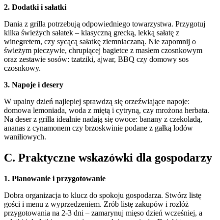
2. Dodatki i sałatki
Dania z grilla potrzebują odpowiedniego towarzystwa. Przygotuj
kilka świeżych sałatek – klasyczną grecką, lekką sałatę z
winegretem, czy sycącą sałatkę ziemniaczaną. Nie zapomnij o
świeżym pieczywie, chrupiącej bagietce z masłem czosnkowym
oraz zestawie sosów: tzatziki, ajwar, BBQ czy domowy sos
czosnkowy.
3. Napoje i desery
W upalny dzień najlepiej sprawdzą się orzeźwiające napoje:
domowa lemoniada, woda z miętą i cytryną, czy mrożona herbata.
Na deser z grilla idealnie nadają się owoce: banany z czekoladą,
ananas z cynamonem czy brzoskwinie podane z gałką lodów
waniliowych.
C. Praktyczne wskazówki dla gospodarzy
1. Planowanie i przygotowanie
Dobra organizacja to klucz do spokoju gospodarza. Stwórz listę
gości i menu z wyprzedzeniem. Zrób listę zakupów i rozłóż
przygotowania na 2-3 dni – zamarynuj mięso dzień wcześniej, a