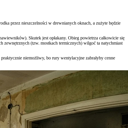
środka przez nieszczelności w drewnianych oknach, a zużyte będzie
nawiewników). Skutek jest opłakany. Obieg powietrza całkowicie się
ch zewnętrznych (tzw. mostkach termicznych) wilgoć ta natychmiast
t praktycznie niemożliwy, bo rury wentylacyjne zabrałyby cenne