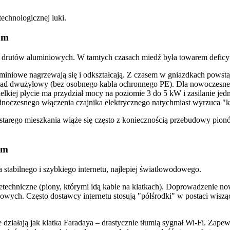
echnologicznej luki.
um
e z drutów aluminiowych. W tamtych czasach miedź była towarem defi
niowe nagrzewają się i odkształcają. Z czasem w gniazdkach powstają
d dwużyłowy (bez osobnego kabla ochronnego PE). Dla nowoczesnego 
elkiej płycie ma przydział mocy na poziomie 3 do 5 kW i zasilanie j
dnoczesnego włączenia czajnika elektrycznego natychmiast wyrzuca "k
tarego mieszkania wiąże się często z koniecznością przebudowy pionów 
em
stabilnego i szybkiego internetu, najlepiej światłowodowego.
 teletechniczne (piony, którymi idą kable na klatkach). Doprowadzeni
wych. Często dostawcy internetu stosują "półśrodki" w postaci wisząc
cie działają jak klatka Faradaya – drastycznie tłumią sygnał Wi-Fi. Z