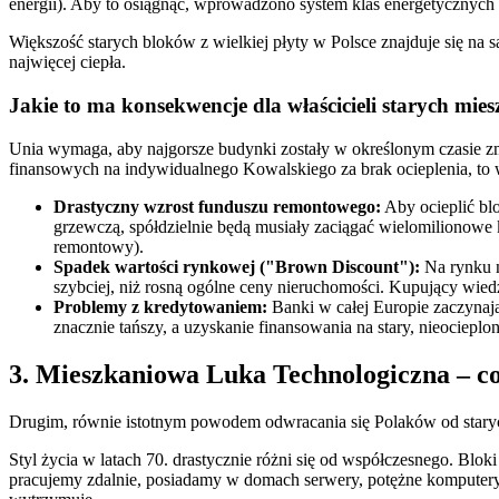
energii). Aby to osiągnąć, wprowadzono system klas energetycznych
Większość starych bloków z wielkiej płyty w Polsce znajduje się na 
najwięcej ciepła.
Jakie to ma konsekwencje dla właścicieli starych mie
Unia wymaga, aby najgorsze budynki zostały w określonym czasie zm
finansowych na indywidualnego Kowalskiego za brak ocieplenia, to 
Drastyczny wzrost funduszu remontowego:
Aby ocieplić bl
grzewczą, spółdzielnie będą musiały zaciągać wielomilionowe 
remontowy).
Spadek wartości rynkowej ("Brown Discount"):
Na rynku n
szybciej, niż rosną ogólne ceny nieruchomości. Kupujący wiedz
Problemy z kredytowaniem:
Banki w całej Europie zaczynaj
znacznie tańszy, a uzyskanie finansowania na stary, nieocieplo
3. Mieszkaniowa Luka Technologiczna – c
Drugim, równie istotnym powodem odwracania się Polaków od staryc
Styl życia w latach 70. drastycznie różni się od współczesnego. Blo
pracujemy zdalnie, posiadamy w domach serwery, potężne komputery, p