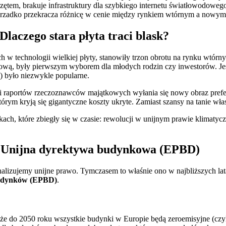
przętem, brakuje infrastruktury dla szybkiego internetu światłowodow
ierzadko przekracza różnicę w cenie między rynkiem wtórnym a now
laczego stara płyta traci blask?
ch w technologii wielkiej płyty, stanowiły trzon obrotu na rynku wtórny
ertową, były pierwszym wyborem dla młodych rodzin czy inwestorów. Je
) było niezwykle popularne.
 i raportów rzeczoznawców majątkowych wyłania się nowy obraz prefere
órym kryją się gigantyczne koszty ukryte. Zamiast szansy na tanie własn
ach, które zbiegły się w czasie: rewolucji w unijnym prawie klimaty
r? Unijna dyrektywa budynkowa (EPBD)
alizujemy unijne prawo. Tymczasem to właśnie ono w najbliższych lat
Budynków (EPBD)
.
ić, że do 2050 roku wszystkie budynki w Europie będą zeroemisyjne (c