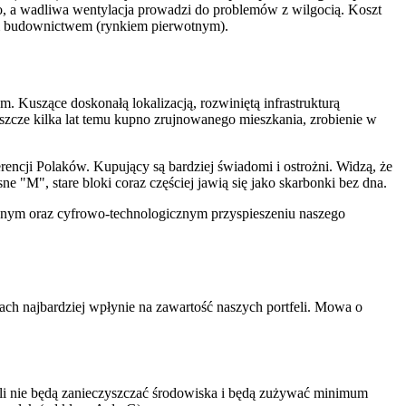
ego, a wadliwa wentylacja prowadzi do problemów z wilgocią. Koszt
ym budownictwem (rynkiem pierwotnym).
m. Kuszące doskonałą lokalizacją, rozwiniętą infrastrukturą
szcze kilka lat temu kupno zrujnowanego mieszkania, zrobienie w
ncji Polaków. Kupujący są bardziej świadomi i ostrożni. Widzą, że
e "M", stare bloki coraz częściej jawią się jako skarbonki bez dna.
cznym oraz cyfrowo-technologicznym przyspieszeniu naszego
ach najbardziej wpłynie na zawartość naszych portfeli. Mowa o
zyli nie będą zanieczyszczać środowiska i będą zużywać minimum