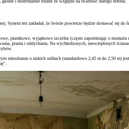
 głośne i ekstremalnie trudne ze względu na twardość starego betonu.
nej. System ten zakładał, że świeże powietrze będzie dostawać się do 
nowe, plastikowe, wyjątkowo szczelne (często zapominając o montażu 
wania, prania i oddychania. Na wychłodzonych, nieocieplonych ściana
rzybów.
rym mieszkaniu o niskich sufitach (standardowo 2,45 m do 2,50 m) jes
ię".