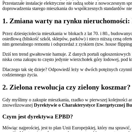
Przestarzałe instalacje elektryczne nie radzą sobie z nowoczesnym s
doprowadzenia starego mieszkania do współczesnych standardów n
1. Zmiana warty na rynku nieruchomości: D
Przez dziesięciolecia mieszkania w blokach z lat 70. i 80., budowany
osiedlową (bliskość szkół, sklepów, parków) i nieco niższą ceną of
nim generalnego remontu i odsprzedaż z zyskiem (tzw. house flipping
Dziś ten trend gwałtownie hamuje. Z danych portali ogłoszeniowych
niska cena zakupu to często jedynie wierzchołek góry lodowej, pod kt
Dlaczego tak się dzieje? Odpowiedź leży w dwóch potężnych czynnik
codziennego życia.
2. Zielona rewolucja czy zielony koszma
Gdy myślimy o zakupie mieszkania, rzadko w pierwszej kolejności an
znowelizowanej
Dyrektywie o Charakterystyce Energetycznej 
Czym jest dyrektywa EPBD?
Mówiąc najprościej, jest to plan Unii Europejskiej, który ma spraw