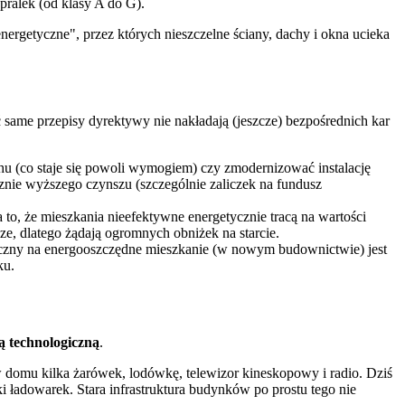
ralek (od klasy A do G).
nergetyczne", przez których nieszczelne ściany, dachy i okna ucieka
same przepisy dyrektywy nie nakładają (jeszcze) bezpośrednich kar
hu (co staje się powoli wymogiem) czy zmodernizować instalację
cznie wyższego czynszu (szczególnie zaliczek na fundusz
 to, że mieszkania nieefektywne energetycznie tracą na wartości
ze, dlatego żądają ogromnych obniżek na starcie.
teczny na energooszczędne mieszkanie (w nowym budownictwie) jest
ku.
ą technologiczną
.
 w domu kilka żarówek, lodówkę, telewizor kineskopowy i radio. Dziś
i ładowarek. Stara infrastruktura budynków po prostu tego nie