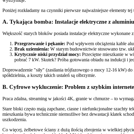
wytrzymuje.
Poniżej rozkładamy na czynniki pierwsze najważniejsze elementy tej t
A. Tykająca bomba: Instalacje elektryczne z alumini
Większość starych bloków posiada instalacje elektryczne wykonan
Przegrzewanie i pękanie:
Pod wpływem obciążenia kable alumi
Brak uziemienia:
W starym budownictwie stosowano tzw. ukła
Krytycznie niski przydział mocy:
Przeciętne mieszkanie w wi
pobrać 7 kW. Skutek? Próba gotowania obiadu na indukcji i je
Doprowadzenie "siły" (zasilania trójfazowego o mocy 12-16 kW) do s
spółdzielnia, a koszty takich ustaleń są olbrzymie.
B. Cyfrowe wykluczenie: Problem z szybkim internet
Praca zdalna, streaming w jakości 4K, granie w chmurze – to wymaga 
Stare bloki często mają zapchane, ciasne i niefunkcjonalne szachty
mieszkania bywa technicznie niemożliwe bez dewastacji klatek schodo
uszkodzenia.
Co więcej, żelbetowe ściany z dużą ilością zbrojenia w wielkiej pły