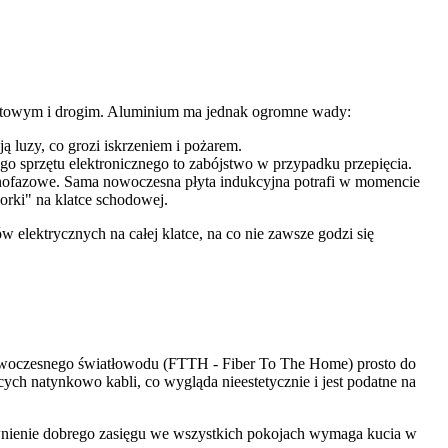
cytowym i drogim. Aluminium ma jednak ogromne wady:
 luzy, co grozi iskrzeniem i pożarem.
sprzętu elektronicznego to zabójstwo w przypadku przepięcia.
ednofazowe. Sama nowoczesna płyta indukcyjna potrafi w momencie
orki" na klatce schodowej.
elektrycznych na całej klatce, na co nie zawsze godzi się
e nowoczesnego światłowodu (FTTH - Fiber To The Home) prosto do
ych natynkowo kabli, co wygląda nieestetycznie i jest podatne na
apewnienie dobrego zasięgu we wszystkich pokojach wymaga kucia w