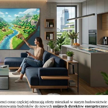
ienci coraz częściej odrzucają oferty mieszkań w starym budownictwie 
 dostosowania budynków do nowych
unijnych dyrektyw energetyczny