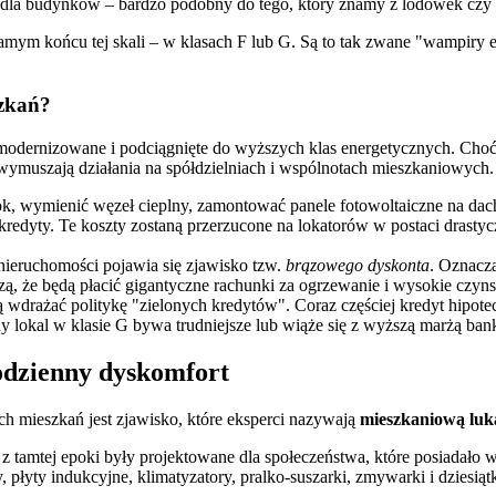
 dla budynków – bardzo podobny do tego, który znamy z lodówek czy p
samym końcu tej skali – w klasach F lub G. Są to tak zwane "wampiry e
szkań?
odernizowane i podciągnięte do wyższych klas energetycznych. Choć 
wymuszają działania na spółdzielniach i wspólnotach mieszkaniowych.
ok, wymienić węzeł cieplny, zamontować panele fotowoltaiczne na dac
kredyty. Te koszty zostaną przerzucone na lokatorów w postaci drasty
ieruchomości pojawia się zjawisko tzw.
brązowego dyskonta
. Oznacza
ą, że będą płacić gigantyczne rachunki za ogrzewanie i wysokie czyns
ą wdrażać politykę "zielonych kredytów". Coraz częściej kredyt hipo
ny lokal w klasie G bywa trudniejsze lub wiąże się z wyższą marżą ban
odzienny dyskomfort
h mieszkań jest zjawisko, które eksperci nazywają
mieszkaniową luk
ki z tamtej epoki były projektowane dla społeczeństwa, które posiadało
łyty indukcyjne, klimatyzatory, pralko-suszarki, zmywarki i dziesiątk