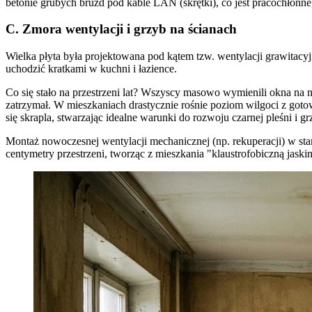
betonie grubych bruzd pod kable LAN (skrętki), co jest pracochłonne,
C. Zmora wentylacji i grzyb na ścianach
Wielka płyta była projektowana pod kątem tzw. wentylacji grawitacyj
uchodzić kratkami w kuchni i łazience.
Co się stało na przestrzeni lat? Wszyscy masowo wymienili okna na 
zatrzymał. W mieszkaniach drastycznie rośnie poziom wilgoci z goto
się skrapla, stwarzając idealne warunki do rozwoju czarnej pleśni i g
Montaż nowoczesnej wentylacji mechanicznej (np. rekuperacji) w sta
centymetry przestrzeni, tworząc z mieszkania "klaustrofobiczną jaskin