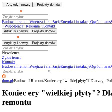
Artykuły i newsy
Projekty domów
Budowa i remont
Wnętrza i aranżacje
Energia i instalacje
Ogród i taras
Współpraca
Reklama
Kontakt
Artykuły i newsy
Projekty domów
Artykuły i newsy
Projekty domów
Newsletter
Zgłoś temat
Kontakt
Budowa i remont
Wnętrza i aranżacje
Energia i instalacje
Ogród i taras
dom.pl
/
Budowa I Remont
/
Koniec ery "wielkiej płyty"? Dlaczego Pol
Koniec ery "wielkiej płyty"? Dl
remontu