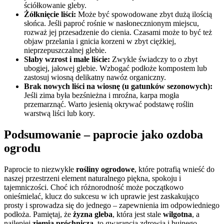
ściółkowanie gleby.
Żółknięcie liści:
Może być spowodowane zbyt dużą ilością
słońca. Jeśli paproć rośnie w nasłonecznionym miejscu,
rozważ jej przesadzenie do cienia. Czasami może to być też
objaw przelania i gnicia korzeni w zbyt ciężkiej,
nieprzepuszczalnej glebie.
Słaby wzrost i małe liście:
Zwykle świadczy to o zbyt
ubogiej, jałowej glebie. Wzbogać podłoże kompostem lub
zastosuj wiosną delikatny nawóz organiczny.
Brak nowych liści na wiosnę (u gatunków sezonowych):
Jeśli zima była bezśnieżna i mroźna, karpa mogła
przemarznąć. Warto jesienią okrywać podstawę roślin
warstwą liści lub kory.
Podsumowanie – paprocie jako ozdoba
ogrodu
Paprocie to niezwykłe
rośliny ogrodowe
, które potrafią wnieść do
naszej przestrzeni element naturalnego piękna, spokoju i
tajemniczości. Choć ich różnorodność może początkowo
onieśmielać, klucz do sukcesu w ich uprawie jest zaskakująco
prosty i sprowadza się do jednego – zapewnienia im odpowiedniego
podłoża. Pamiętaj, że
żyzna gleba
, która jest stale
wilgotna
, a
najlepiej
ziemia próchnicza
, to gwarancja zdrowia i bujnego