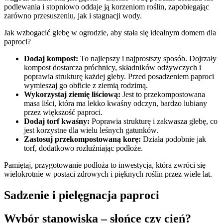
podlewania i stopniowo oddaje ją korzeniom roślin, zapobiegając
zarówno przesuszeniu, jak i stagnacji wody.
Jak wzbogacić glebę w ogrodzie, aby stała się idealnym domem dla
paproci?
Dodaj kompost:
To najlepszy i najprostszy sposób. Dojrzały
kompost dostarcza próchnicy, składników odżywczych i
poprawia strukturę każdej gleby. Przed posadzeniem paproci
wymieszaj go obficie z ziemią rodzimą.
Wykorzystaj ziemię liściową:
Jest to przekompostowana
masa liści, która ma lekko kwaśny odczyn, bardzo lubiany
przez większość paproci.
Dodaj torf kwaśny:
Poprawia strukturę i zakwasza glebę, co
jest korzystne dla wielu leśnych gatunków.
Zastosuj przekompostowaną korę:
Działa podobnie jak
torf, dodatkowo rozluźniając podłoże.
Pamiętaj, przygotowanie podłoża to inwestycja, która zwróci się
wielokrotnie w postaci zdrowych i pięknych roślin przez wiele lat.
Sadzenie i pielęgnacja paproci
Wybór stanowiska – słońce czy cień?