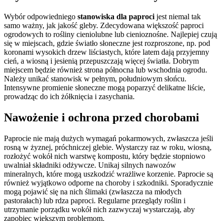
Wybór odpowiedniego
stanowiska dla paproci
jest niemal tak
samo ważny, jak jakość gleby. Zdecydowana większość paproci
ogrodowych to rośliny cieniolubne lub cienioznośne. Najlepiej czują
się w miejscach, gdzie światło słoneczne jest rozproszone, np. pod
koronami wysokich drzew liściastych, które latem dają przyjemny
cień, a wiosną i jesienią przepuszczają więcej światła. Dobrym
miejscem będzie również strona północna lub wschodnia ogrodu.
Należy unikać stanowisk w pełnym, południowym słońcu.
Intensywne promienie słoneczne mogą poparzyć delikatne liście,
prowadząc do ich żółknięcia i zasychania.
Nawożenie i ochrona przed chorobami
Paprocie nie mają dużych wymagań pokarmowych, zwłaszcza jeśli
rosną w żyznej, próchniczej glebie. Wystarczy raz w roku, wiosną,
rozłożyć wokół nich warstwę kompostu, który będzie stopniowo
uwalniał składniki odżywcze. Unikaj silnych nawozów
mineralnych, które mogą uszkodzić wrażliwe korzenie. Paprocie są
również wyjątkowo odporne na choroby i szkodniki. Sporadycznie
mogą pojawić się na nich ślimaki (zwłaszcza na młodych
pastorałach) lub rdza paproci. Regularne przeglądy roślin i
utrzymanie porządku wokół nich zazwyczaj wystarczają, aby
zapobiec większym problemom.