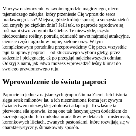
Marzysz o stworzeniu w swoim ogrodzie magicznego, nieco
tajemniczego zakątka, który przeniesie Cię wprost do serca
pradawnego lasu? Miejsca, gdzie króluje spokój, a soczysta zieleń
koi zmysły po ciężkim dniu? Jeśli tak, to paprocie ogrodowe są
roślinami stworzonymi dla Ciebie. Te niezwykłe, często
niedoceniane rośliny, potrafią odmienić nawet najmniej atrakcyjne,
cieniste części ogrodu w bujne, zielone oazy. W tym
kompleksowym poradniku przeprowadzimy Cię przez wszystkie
tajniki uprawy paproci – od kluczowego wyboru gleby, przez
sadzenie i pielęgnację, aż po przegląd najciekawszych odmian.
Odkryj z nami, jak łatwo możesz wprowadzić leśny klimat do
swojego przydomowego raju.
Wprowadzenie do świata paproci
Paprocie to jedne z najstarszych grup roślin na Ziemi. Ich historia
sięga setek milionów lat, a ich niezmieniona forma jest żywym
świadectwem niezwykłej zdolności adaptacji. To właśnie ta
pierwotna siła sprawia, że są one tak fascynującym dodatkiem do
każdego ogrodu. Ich unikalna uroda tkwi w detalach – misternych,
koronkowych liściach, zwanych pastorałami, które rozwijają się w
charakterystyczny, ślimakowaty sposób.