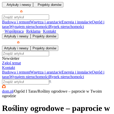
Artykuły i newsy
Projekty domów
Budowa i remont
Wnętrza i aranżacje
Energia i instalacje
Ogród i
taras
Wynajem nieruchomości
Rynek nieruchomości
Współpraca
Reklama
Kontakt
Artykuły i newsy
Projekty domów
Artykuły i newsy
Projekty domów
Newsletter
Zgłoś temat
Kontakt
Budowa i remont
Wnętrza i aranżacje
Energia i instalacje
Ogród i
taras
Wynajem nieruchomości
Rynek nieruchomości
dom.pl
/
Ogród I Taras
/
Rośliny ogrodowe – paprocie w Twoim
ogrodzie
Rośliny ogrodowe – paprocie w