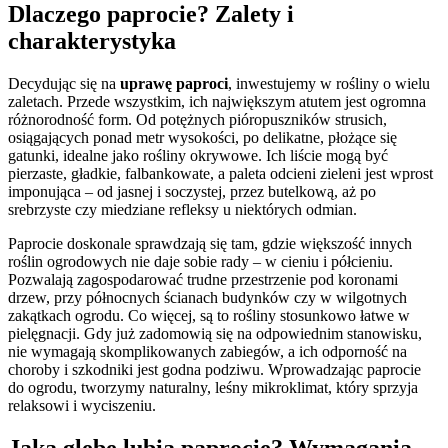
Dlaczego paprocie? Zalety i
charakterystyka
Decydując się na
uprawę paproci
, inwestujemy w rośliny o wielu
zaletach. Przede wszystkim, ich największym atutem jest ogromna
różnorodność form. Od potężnych pióropuszników strusich,
osiągających ponad metr wysokości, po delikatne, płożące się
gatunki, idealne jako rośliny okrywowe. Ich liście mogą być
pierzaste, gładkie, falbankowate, a paleta odcieni zieleni jest wprost
imponująca – od jasnej i soczystej, przez butelkową, aż po
srebrzyste czy miedziane refleksy u niektórych odmian.
Paprocie doskonale sprawdzają się tam, gdzie większość innych
roślin ogrodowych nie daje sobie rady – w cieniu i półcieniu.
Pozwalają zagospodarować trudne przestrzenie pod koronami
drzew, przy północnych ścianach budynków czy w wilgotnych
zakątkach ogrodu. Co więcej, są to rośliny stosunkowo łatwe w
pielęgnacji. Gdy już zadomowią się na odpowiednim stanowisku,
nie wymagają skomplikowanych zabiegów, a ich odporność na
choroby i szkodniki jest godna podziwu. Wprowadzając paprocie
do ogrodu, tworzymy naturalny, leśny mikroklimat, który sprzyja
relaksowi i wyciszeniu.
Jaką glebę lubią paprocie? Wymagania