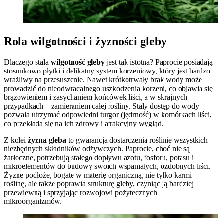
Rola wilgotności i żyzności gleby
Dlaczego stała
wilgotność gleby
jest tak istotna? Paprocie posiadają
stosunkowo płytki i delikatny system korzeniowy, który jest bardzo
wrażliwy na przesuszenie. Nawet krótkotrwały brak wody może
prowadzić do nieodwracalnego uszkodzenia korzeni, co objawia się
brązowieniem i zasychaniem końcówek liści, a w skrajnych
przypadkach – zamieraniem całej rośliny. Stały dostęp do wody
pozwala utrzymać odpowiedni turgor (jędrność) w komórkach liści,
co przekłada się na ich zdrowy i atrakcyjny wygląd.
Z kolei
żyzna gleba
to gwarancja dostarczenia roślinie wszystkich
niezbędnych składników odżywczych. Paprocie, choć nie są
żarłoczne, potrzebują stałego dopływu azotu, fosforu, potasu i
mikroelementów do budowy swoich wspaniałych, ozdobnych liści.
Żyzne podłoże, bogate w materię organiczną, nie tylko karmi
roślinę, ale także poprawia strukturę gleby, czyniąc ją bardziej
przewiewną i sprzyjając rozwojowi pożytecznych
mikroorganizmów.