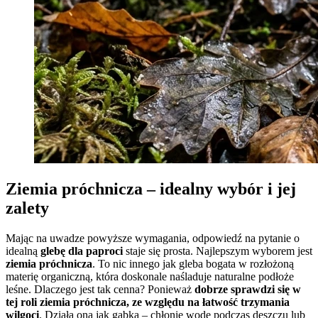
Ziemia próchnicza – idealny wybór i jej
zalety
Mając na uwadze powyższe wymagania, odpowiedź na pytanie o
idealną
glebę dla paproci
staje się prosta. Najlepszym wyborem jest
ziemia próchnicza
. To nic innego jak gleba bogata w rozłożoną
materię organiczną, która doskonale naśladuje naturalne podłoże
leśne. Dlaczego jest tak cenna? Ponieważ
dobrze sprawdzi się w
tej roli ziemia próchnicza, ze względu na łatwość trzymania
wilgoci
. Działa ona jak gąbka – chłonie wodę podczas deszczu lub