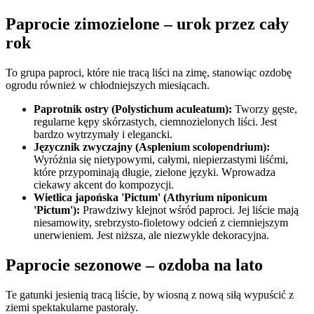
Paprocie zimozielone – urok przez cały
rok
To grupa paproci, które nie tracą liści na zimę, stanowiąc ozdobę
ogrodu również w chłodniejszych miesiącach.
Paprotnik ostry (Polystichum aculeatum):
Tworzy gęste,
regularne kępy skórzastych, ciemnozielonych liści. Jest
bardzo wytrzymały i elegancki.
Języcznik zwyczajny (Asplenium scolopendrium):
Wyróżnia się nietypowymi, całymi, niepierzastymi liśćmi,
które przypominają długie, zielone języki. Wprowadza
ciekawy akcent do kompozycji.
Wietlica japońska 'Pictum' (Athyrium niponicum
'Pictum'):
Prawdziwy klejnot wśród paproci. Jej liście mają
niesamowity, srebrzysto-fioletowy odcień z ciemniejszym
unerwieniem. Jest niższa, ale niezwykle dekoracyjna.
Paprocie sezonowe – ozdoba na lato
Te gatunki jesienią tracą liście, by wiosną z nową siłą wypuścić z
ziemi spektakularne pastorały.