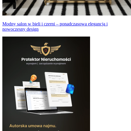
Modny salon w bieli i czerni – ponadczasowa elegancja i
nowoczesny design