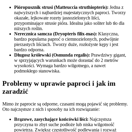
Pióropusznik strusi (Matteuccia struthiopteris):
Jedna z
najwyższych i najbardziej majestatycznych paproci. Tworzy
okazałe, lejkowate rozety jasnozielonych liści,
przypominające strusie pióra. Idealna jako soliter lub tło dla
niższych roślin.
Nerecznica samcza (Dryopteris filix-mas):
Klasyczna,
bardzo popularna paproć o ciemnozielonych, podwójnie
pierzastych liściach. Tworzy duże, rozłożyste kępy i jest
bardzo odporna.
Długosz królewski (Osmunda regalis):
Prawdziwy gigant,
w sprzyjających warunkach może dorastać do 2 metrów
wysokości. Wymaga bardzo wilgotnego, a nawet
podmokłego stanowiska.
Problemy w uprawie paproci i jak im
zaradzić
Mimo że paprocie są odporne, czasami mogą pojawić się problemy.
Oto najczęstsze z nich i sposoby na ich rozwiązanie:
Brązowe, zasychające końcówki liści:
Najczęstsza
przyczyna to zbyt suche podłoże lub niska wilgotność
powietrza. Zwiększ częstotliwość podlewania i rozważ